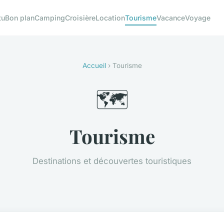
tu
Bon plan
Camping
Croisière
Location
Tourisme
Vacance
Voyage
Accueil
› Tourisme
🗺️
Tourisme
Destinations et découvertes touristiques