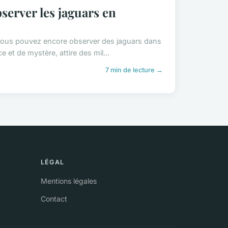
server les jaguars en
ù vous pouvez encore observer des jaguars dans
 et de mystère, attire des mil...
7 min de lecture →
LÉGAL
Mentions légales
Contact