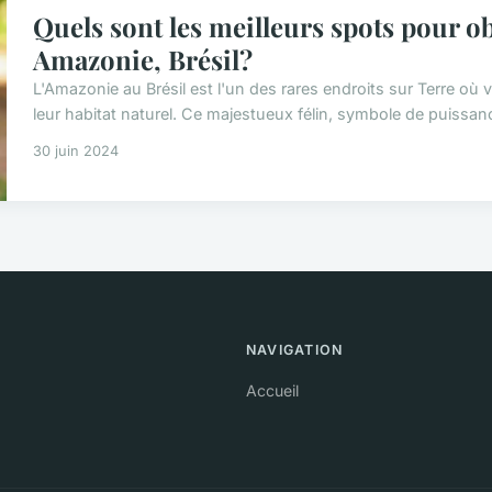
Quels sont les meilleurs spots pour ob
Amazonie, Brésil?
L'Amazonie au Brésil est l'un des rares endroits sur Terre o
leur habitat naturel. Ce majestueux félin, symbole de puissance
30 juin 2024
NAVIGATION
Accueil